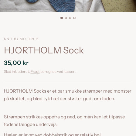
KNIT BY MOLTRUP
HJORTHOLM Sock
35,00 kr
Skat inkluderet.
Fragt
beregnes ved kassen.
HJORTHOLM Socks er et par smukke strømper med mønster
på skaftet, og blød tyk hæl der støtter godt om foden.
Strømpen strikkes oppefra og ned, og man kan let tilpasse
fodens længde undervejs.
Hælen er lavet ved dobbelstrik og er relativ høj.