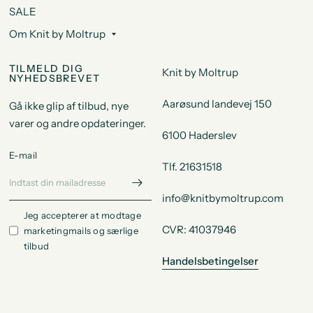
SALE
Om Knit by Moltrup
TILMELD DIG
Knit by Moltrup
NYHEDSBREVET
Aarøsund landevej 150
Gå ikke glip af tilbud, nye
varer og andre opdateringer.
6100 Haderslev
E-mail
Tlf. 21631518
info@knitbymoltrup.com
Jeg accepterer at modtage
CVR: 41037946
marketingmails og særlige
tilbud
Handelsbetingelser