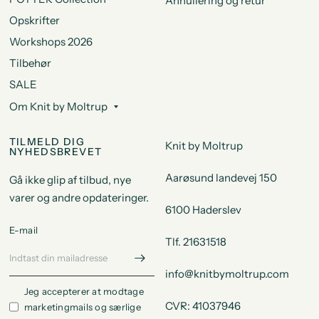
Annullering og retur
Opskrifter
Workshops 2026
Tilbehør
SALE
Om Knit by Moltrup
TILMELD DIG
Knit by Moltrup
NYHEDSBREVET
Aarøsund landevej 150
Gå ikke glip af tilbud, nye
varer og andre opdateringer.
6100 Haderslev
E-mail
Tlf. 21631518
info@knitbymoltrup.com
Jeg accepterer at modtage
CVR: 41037946
marketingmails og særlige