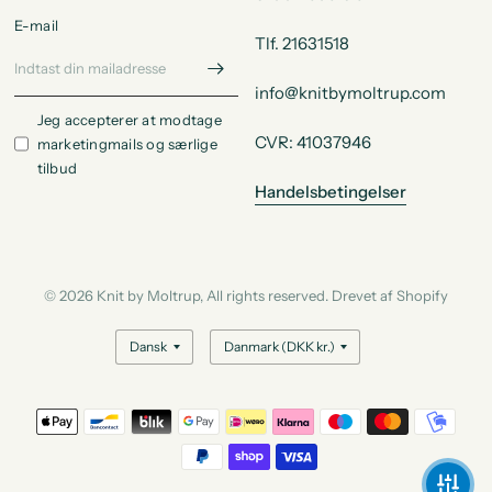
E-mail
Tlf. 21631518
info@knitbymoltrup.com
Jeg accepterer at modtage
CVR: 41037946
marketingmails og særlige
tilbud
Handelsbetingelser
© 2026 Knit by Moltrup, All rights reserved. Drevet af Shopify
Opdater land/område
Opdater land/område