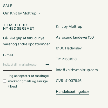
SALE
Om Knit by Moltrup
TILMELD DIG
Knit by Moltrup
NYHEDSBREVET
Aarøsund landevej 150
Gå ikke glip af tilbud, nye
varer og andre opdateringer.
6100 Haderslev
E-mail
Tlf. 21631518
info@knitbymoltrup.com
Jeg accepterer at modtage
CVR: 41037946
marketingmails og særlige
tilbud
Handelsbetingelser