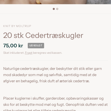
KNIT BY MOLTRUP
20 stk Cedertræskugler
75,00 kr
UDSOLGT
Skat inkluderet.
Fragt
beregnes ved kassen.
Naturlige cedertræskugler, der beskytter dit stik eller garn
mod skadedyr som møl og sølvfisk, samtidig med at de
afgiver en behagelig, frisk duft af æterisk cedertræ.
Placer kuglerne i skuffer, garderober, opbevaringskasser og
sko for at beskytte mod møl og fugt. Genopfrisk duften ved at
slibe kuglerne let eller tilføje cedertræsolie